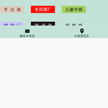
󰄸
󰅊
微信 & 短信
出发货定位
琴键不起，键弹无声，声音长鸣，榔头断裂
Vairous countries antique piano repair